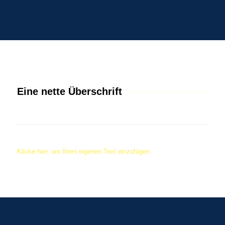
Eine nette Überschrift
Klicke hier, um Ihren eigenen Text einzufügen