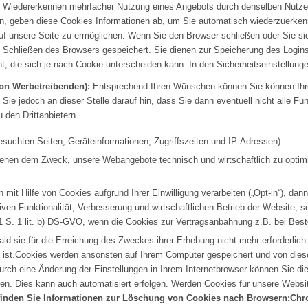
iedererkennen mehrfacher Nutzung eines Angebots durch denselben Nutzer (
fen, geben diese Cookies Informationen ab, um Sie automatisch wiederzuerken
uf unsere Seite zu ermöglichen. Wenn Sie den Browser schließen oder Sie si
Schließen des Browsers gespeichert. Sie dienen zur Speicherung des Logi
, die sich je nach Cookie unterscheiden kann. In den Sicherheitseinstellung
von Werbetreibenden):
Entsprechend Ihren Wünschen können Sie können Ihre 
 Sie jedoch an dieser Stelle darauf hin, dass Sie dann eventuell nicht alle 
 den Drittanbietern.
esuchten Seiten, Geräteinformationen, Zugriffszeiten und IP-Adressen).
ienen dem Zweck, unsere Webangebote technisch und wirtschaftlich zu optimi
t Hilfe von Cookies aufgrund Ihrer Einwilligung verarbeiten („Opt-in“), dann 
iven Funktionalität, Verbesserung und wirtschaftlichen Betrieb der Website, so
1 S. 1 lit. b) DS-GVO, wenn die Cookies zur Vertragsanbahnung z.B. bei Best
d sie für die Erreichung des Zweckes ihrer Erhebung nicht mehr erforderlich 
et ist.Cookies werden ansonsten auf Ihrem Computer gespeichert und von dies
urch eine Änderung der Einstellungen in Ihrem Internetbrowser können Sie di
en. Dies kann auch automatisiert erfolgen. Werden Cookies für unsere Websit
finden Sie Informationen zur Löschung von Cookies nach Browsern:
Chr