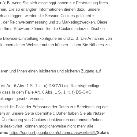
z.B. wenn Sie sich eingeloggt haben zur Feststellung Ihres
nen. Die so erlangten Informationen dienen dazu, unsere
ch ausloggen, werden die Session-Cookies gelöscht.
•
ns, der Reichweitenmessung und zu Marketingzwecken. Diese
en Ihres Browsers können Sie die Cookies jederzeit löschen.
Browser-Einstellung konfigurieren und z. B. Die Annahme von
Funktionen dieser Website nutzen können. Lesen Sie Näheres zu
eren und Ihnen einen leichteren und sicheren Zugang auf
ist Art. 6 Abs. 1 S. 1 lit. a) DSGVO die Rechtsgrundlage.
 dass in dem Falle Art. 6 Abs. 1 S. 1 lit. f) DS-GVO
ellungen gesetzt werden.
sind. Im Falle der Erfassung der Daten zur Bereitstellung der
em an unsere Seite übermittelt. Daher haben Sie als Nutzer
e Übertragung von Cookies deaktivieren oder einschränken.
e deaktiviert, können möglicherweise nicht mehr alle
ome:
https://support.google.com/chrome/answer/95647
Safari: