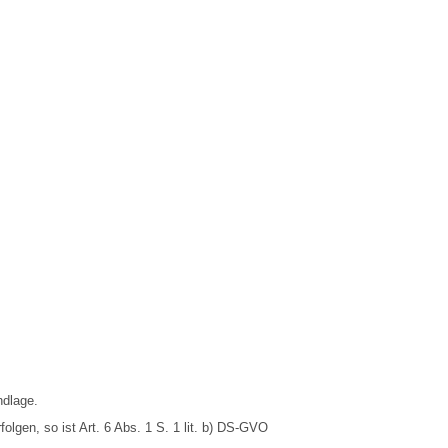
ndlage.
folgen, so ist Art. 6 Abs. 1 S. 1 lit. b) DS-GVO