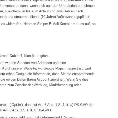
zogenen Daten aus der Eingabemaske des Kontaktformulars und
 die Konversation dann, wenn sich aus den Umständen entnehmen
gen, speichern wir bis zum Ablauf von zwei Jahren nach
hre) und steuerrechtlicher (10 Jahre) Aufbewahrungspflicht.
n zu widerrufen. Nehmen Sie per E-Mail Kontakt mit uns auf, so
et, Dublin 4, Irland) integriert.
nen wir den Standort von Adressen und eine
 Abruf unserer Website, wo Google Maps integriert ist, wird
em erhält Google die Information, dass Sie die entsprechende
le die obigen Daten Ihrem Account zuordnen. Wenn Sie dies
e Daten zum Zwecke der Werbung, Marktforschung oder
ilt („Opt-in“), dann ist Art. 6 Abs. 1 S. 1 lit. a) DS-GVO die
Art. 6 Abs. 1 S.1 lit. f) DS-GVO.
www.privacyshield.gov/EU-US-Framework
). So wird