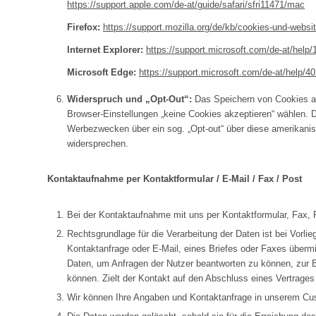
https://support.apple.com/de-at/guide/safari/sfri11471/mac
Firefox:
https://support.mozilla.org/de/kb/cookies-und-websit
Internet Explorer:
https://support.microsoft.com/de-at/help
Microsoft Edge:
https://support.microsoft.com/de-at/help/
Widerspruch und „Opt-Out“:
Das Speichern von Cookies auf
Browser-Einstellungen „keine Cookies akzeptieren“ wählen. 
Werbezwecken über ein sog. „Opt-out“ über diese amerikanis
widersprechen.
Kontaktaufnahme per Kontaktformular / E-Mail / Fax / Post
Bei der Kontaktaufnahme mit uns per Kontaktformular, Fax, 
Rechtsgrundlage für die Verarbeitung der Daten ist bei Vorlie
Kontaktanfrage oder E-Mail, eines Briefes oder Faxes übermitt
Daten, um Anfragen der Nutzer beantworten zu können, zur 
können. Zielt der Kontakt auf den Abschluss eines Vertrages 
Wir können Ihre Angaben und Kontaktanfrage in unserem C