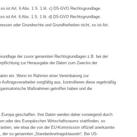
, so ist Art. 6 Abs. 1 S. 1 lit. c) DS-GVO Rechtsgrundlage.
so ist Art. 6 Abs. 1 S. 1 lit. d) DS-GVO Rechtsgrundlage.
ressen oder Grundrechte und Grundfreiheiten nicht, so ist Art.
r Grundlage der zuvor genannten Rechtsgrundlagen z.B. bei der
Verpflichtung zur Herausgabe der Daten zum Zwecke der
Daten ein. Wenn im Rahmen einer Vereinbarung zur
uftragsverarbeiter sorgfältig aus, kontrollieren diese regelmäßig
organisatorische Maßnahmen getroffen haben und die
 Europa geschaffen. Ihre Daten werden daher vorwiegend durch
ion oder des Europäischen Wirtschaftsraums stattfinden, so
antien, wie etwa die von der EU-Kommission offiziell anerkannte
n, der so genannten „Standardvertragsklauseln“. Bei US-