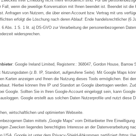
es Zweckes ihrer Erhebung nicht mehr erforderlich sind. Für die personenbe
der Fall, wenn die jeweilige Konversation mit Ihnen beendet ist. Beendet ist
ist. Anfragen von Nutzern, die über einen Account bzw. Vertrag mit uns verfü
lichten erfolgt die Löschung nach deren Ablauf: Ende handelsrechtlicher (6 Ja
rt. 6 Abs. 1 S. 1 lit. a) DS-GVO zur Verarbeitung der personenbezogenen Date
derzeit widersprechen.
nbieter
: Google Ireland Limited, Registernr.: 368047, Gordon House, Barrow Stre
:
Nutzungsdaten (z.B. IP, Standort, aufgerufene Seite). Mit Google Maps kön
iven Karten anzeigen und Ihnen die Nutzung dieses Tools ermöglichen. Bei dem
baut. Hierbei können Ihre IP und Standort an Google übertragen werden. Zud
 bei Google. Sollten Sie in Ihren Google-Account eingeloggt sein, kann Goog
ausloggen. Google erstellt aus solchen Daten Nutzerprofile und nutzt dies
chen, wirtschaftlichen und optimierten Webseite.
bezogenen Daten mittels „Google Maps“ vom Drittanbieter Ihre Einwilligung erte
gen Zwecken liegendes berechtigtes Interesse an der Datenverarbeitung nach 
den USA. Google ist unter dem Privacy-Shield-Abkommen zertifiziert (
https://