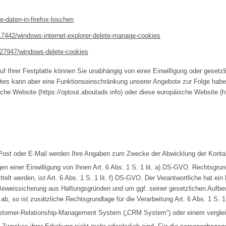
e-daten-in-firefox-loschen
/17442/windows-internet-explorer-delete-manage-cookies
4027947/windows-delete-cookies
 Ihrer Festplatte können Sie unabhängig von einer Einwilligung oder gesetzli
Dies kann aber eine Funktionseinschränkung unserer Angebote zur Folge habe
che Website (https://optout.aboutads.info) oder diese europäische Website 
Post oder E-Mail werden Ihre Angaben zum Zwecke der Abwicklung der Kontak
gen einer Einwilligung von Ihnen Art. 6 Abs. 1 S. 1 lit. a) DS-GVO. Rechtsgrun
elt werden, ist Art. 6 Abs. 1 S. 1 lit. f) DS-GVO. Der Verantwortliche hat ei
Beweissicherung aus Haftungsgründen und um ggf. seiner gesetzlichen Aufb
ab, so ist zusätzliche Rechtsgrundlage für die Verarbeitung Art. 6 Abs. 1 S. 1
ustomer-Relationship-Management System („CRM System“) oder einem vergle