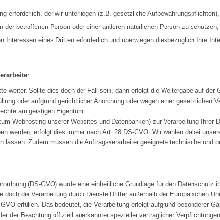
tung erforderlich, der wir unterliegen (z.B. gesetzliche Aufbewahrungspflichten)
sen der betroffenen Person oder einer anderen natürlichen Person zu schützen, 
n Interessen eines Dritten erforderlich und überwiegen diesbezüglich Ihre Inte
erarbeiter
tte weiter. Sollte dies doch der Fall sein, dann erfolgt die Weitergabe auf de
llung oder aufgrund gerichtlicher Anordnung oder wegen einer gesetzlichen 
Rechte am geistigen Eigentum.
B. zum Webhosting unserer Websites und Datenbanken) zur Verarbeitung Ihrer 
ben werden, erfolgt dies immer nach Art. 28 DS-GVO. Wir wählen dabei unsere A
en lassen. Zudem müssen die Auftragsverarbeiter geeignete technische und 
ordnung (DS-GVO) wurde eine einheitliche Grundlage für den Datenschutz in
e doch die Verarbeitung durch Dienste Dritter außerhalb der Europäischen Un
GVO erfüllen. Das bedeutet, die Verarbeitung erfolgt aufgrund besonderer Gar
 der Beachtung offiziell anerkannter spezieller vertraglicher Verpflichtunge