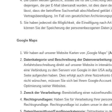
Die Daten werden gelöscht, sobald sie für die Erreichung d
diejenigen, die per E-Mail übersandt wurden, ist dies dann 
lässt, dass der betroffene Sachverhalt abschließend geklärt 
Vertragsbeendigung. Im Fall von gesetzlichen Archivierungspf
Sie haben jederzeit die Möglichkeit, die Einwilligung nach A
können Sie der Speicherung der personenbezogenen Daten je
Google Maps
Wir haben auf unserer Website Karten von „Google Maps“ (
A
Datenkategorie und Beschreibung der Datenverarbeitung
Anfahrtsbeschreibung direkt auf unserer Website in interakt
eine Verbindung zu den Servern von Google in den USA aufge
Seite aufgerufen haben. Dies erfolgt auch ohne Nutzerkonto
nicht wünschen, müssen Sie sich bei Ihrem Google-Account 
Optimierung seiner Websites.
Zweck der Verarbeitung:
Bereitstellung einer nutzerfreundli
Rechtsgrundlagen:
Haben Sie für Verarbeitung Ihrer personen
Rechtsgrundlage. Rechtsgrundlage ist zudem unser in den obi
Datenübermittlung/Empfängerkategorie:
Drittanbieter in 