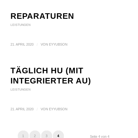
REPARATUREN
LEISTUNGEN
21. APRIL 2020
/
VON
EYYUBSON
TÄGLICH HU (MIT
INTEGRIERTER AU)
LEISTUNGEN
21. APRIL 2020
/
VON
EYYUBSON
1
2
3
4
Seite 4 von 4